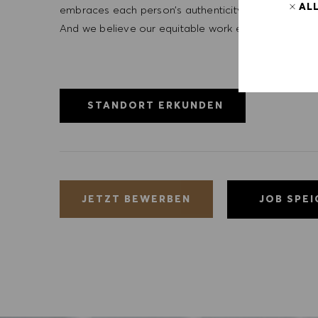
AL
embraces each person’s authenticity and individua
And we believe our equitable work environment helps 
STANDORT ERKUNDEN
JOB SPE
JETZT BEWERBEN