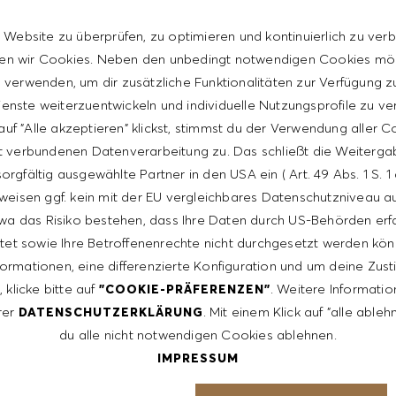
 Website zu überprüfen, zu optimieren und kontinuierlich zu verb
n wir Cookies. Neben den unbedingt notwendigen Cookies mö
verwenden, um dir zusätzliche Funktionalitäten zur Verfügung zu
enste weiterzuentwickeln und individuelle Nutzungsprofile zu ve
uf "Alle akzeptieren" klickst, stimmst du der Verwendung aller 
ent
t verbundenen Datenverarbeitung zu. Das schließt die Weiterga
orgfältig ausgewählte Partner in den USA ein ( Art. 49 Abs. 1 S. 
weisen ggf. kein mit der EU vergleichbares Datenschutzniveau auf
th a competitive compensation program and a fun working
wa das Risiko bestehen, dass Ihre Daten durch US-Behörden erf
tet sowie Ihre Betroffenenrechte nicht durchgesetzt werden kön
/hr - $17/hr. It is not typical for offers to be made at or
formationen, eine differenzierte Konfiguration und um deine Zu
a wide range of factors including relevant skills, training,
 klicke bitte auf
. Weitere Informatio
"COOKIE-PRÄFERENZEN"
fications obtained. Market and organizational factors are
rer
. Mit einem Klick auf "alle able
DATENSCHUTZERKLÄRUNG
du alle nicht notwendigen Cookies ablehnen.
IMPRESSUM
ntative of the world at large. Our inclusive culture