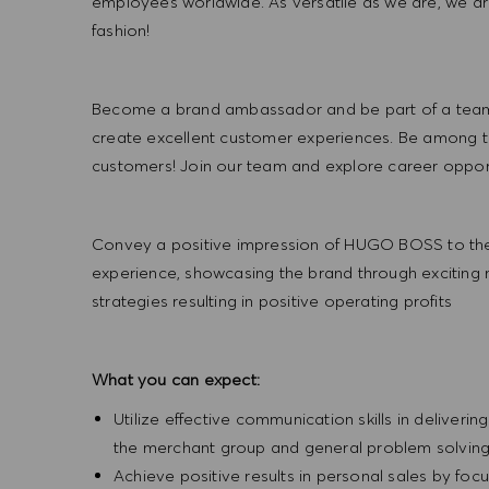
employees worldwide. As versatile as we are, we a
fashion!
Become a brand ambassador and be part of a team t
create excellent customer experiences. Be among the
customers! Join our team and explore career opportu
Convey a positive impression of HUGO BOSS to the
experience, showcasing the brand through exciting
strategies resulting in positive operating profits
What you can expect:
Utilize effective communication skills in deliveri
the merchant group and general problem solvin
Achieve positive results in personal sales by focus