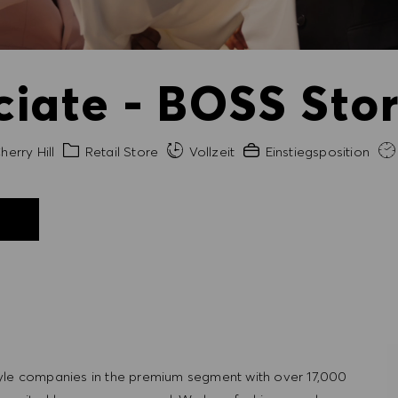
iate - BOSS Stor
t
Kategorie
Erfahrung erforderlich
erry Hill
Retail Store
Vollzeit
Einstiegsposition
N
tyle companies in the premium segment with over 17,000