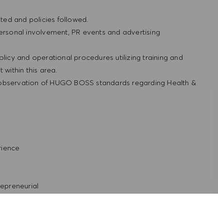
ted and policies followed.
personal involvement, PR events and advertising
olicy and operational procedures utilizing training and
within this area.
 observation of HUGO BOSS standards regarding Health &
rience
repreneurial
personal skills
t with the HUGO BOSS lifestyle philosophy