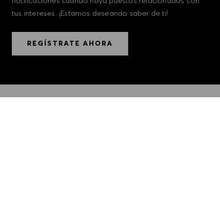
notificaciones cuando haya puestos relacionados con
tus intereses. ¡Estamos deseando saber de ti!
REGÍSTRATE AHORA