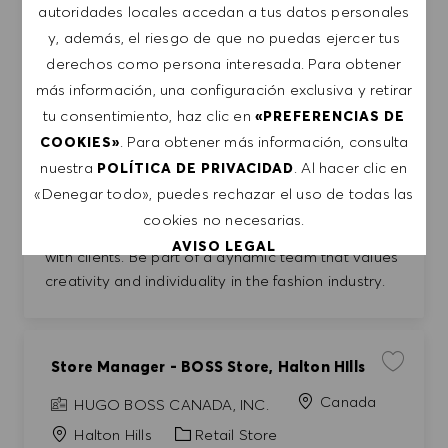
autoridades locales accedan a tus datos personales
PT sales associate - BOSS Outlet, Allen
Guardar t
y, además, el riesgo de que no puedas ejercer tus
HUGO BOSS RETAIL, INC.
derechos como persona interesada. Para obtener
Categoría
United States
Allen
Retail Store
más información, una configuración exclusiva y retirar
tu consentimiento, haz clic en
«PREFERENCIAS DE
Tiempo completo
Entry Position
. Para obtener más información, consulta
COOKIES»
Join our team as a Sales Associate at HUGO
nuestra
. Al hacer clic en
POLÍTICA DE PRIVACIDAD
BOSS! Utilize your exceptional customer service
«Denegar todo», puedes rechazar el uso de todas las
skills to create a memorable shopping experience
cookies no necesarias.
while driving sales and building lasting relationships
AVISO LEGAL
with clients. Be part of a dynamic team that values
creativity and individuality in the fashion industry.
ACEPTAR TODO
DENEGAR TODO
Store Manager - BOSS Store, Halton HIlls
Guardar t
Canada
PREFERENCIAS DE COOKIES
HUGO BOSS CANADA, INC.
Categoría
Halton Hills
Retail Store