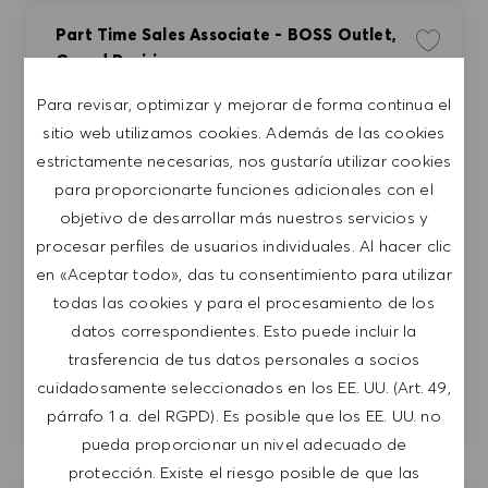
Part Time Sales Associate - BOSS Outlet,
Guardar t
Grand Prairie
HUGO BOSS RETAIL, INC.
Para revisar, optimizar y mejorar de forma continua el
sitio web utilizamos cookies. Además de las cookies
United States
Grand Prairie
estrictamente necesarias, nos gustaría utilizar cookies
Categoría
Retail Store
Tiempo parcial
para proporcionarte funciones adicionales con el
Entry Position
objetivo de desarrollar más nuestros servicios y
procesar perfiles de usuarios individuales. Al hacer clic
Join our team as a Part Time Sales Associate at
en «Aceptar todo», das tu consentimiento para utilizar
HUGO BOSS! Utilize your exceptional customer
todas las cookies y para el procesamiento de los
service skills to create a memorable shopping
datos correspondientes. Esto puede incluir la
experience while driving sales and building
trasferencia de tus datos personales a socios
relationships with clients. Be part of a dynamic
team that values creativity and individuality in the
cuidadosamente seleccionados en los EE. UU. (Art. 49,
fashion industry.
párrafo 1 a. del RGPD). Es posible que los EE. UU. no
pueda proporcionar un nivel adecuado de
protección. Existe el riesgo posible de que las