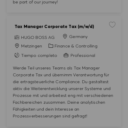
be part of our journey!
Tax Manager Corporate Tax (m/w/d)
Guardar t
Germany
HUGO BOSS AG
Categoría
Metzingen
Finance & Controlling
Tiempo completo
Professional
Werde Teil unseres Teams als Tax Manager
Corporate Tax und übernimm Verantwortung für
die ertragsteuerliche Compliance. Du gestaltest
aktiv die Weiterentwicklung unserer Systeme und
Prozesse mit und arbeitest eng mit verschiedenen
Fachbereichen zusammen. Deine analytischen
Fähigkeiten und dein Interesse an
Prozessverbesserungen sind gefragt!