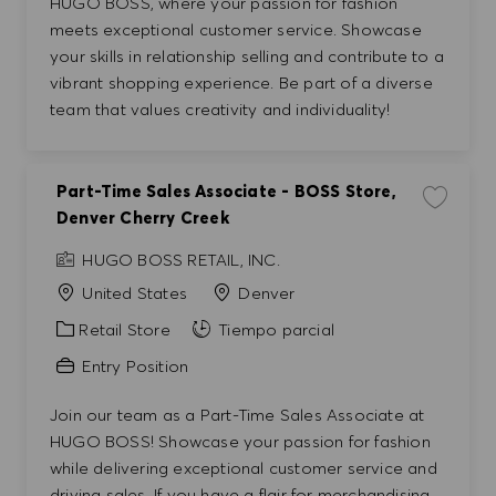
HUGO BOSS, where your passion for fashion
meets exceptional customer service. Showcase
your skills in relationship selling and contribute to a
vibrant shopping experience. Be part of a diverse
team that values creativity and individuality!
Part-Time Sales Associate - BOSS Store,
Guardar t
Denver Cherry Creek
HUGO BOSS RETAIL, INC.
United States
Denver
Categoría
Retail Store
Tiempo parcial
Entry Position
Join our team as a Part-Time Sales Associate at
HUGO BOSS! Showcase your passion for fashion
while delivering exceptional customer service and
driving sales. If you have a flair for merchandising