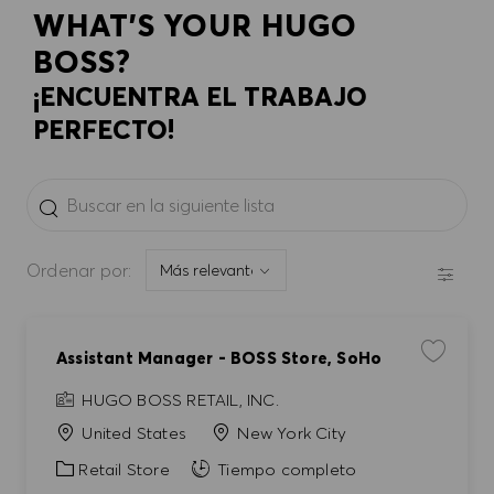
WHAT'S YOUR HUGO
BOSS?
¡ENCUENTRA EL TRABAJO
PERFECTO!
the results are updated
Buscar en la siguiente lista
FILTR
Ordenar por:
Assistant Manager - BOSS Store, SoHo
Guardar t
HUGO BOSS RETAIL, INC.
United States
New York City
Categoría
Retail Store
Tiempo completo