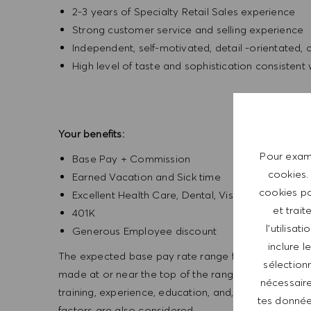
2-3 years of Specialty Retail Sales experience
Strong customer service and selling experience
Independent, self-motivated, detail -orientated,
High level of taste and sophistication consisten
Your benefits:
Pour exami
Base Pay + Commission
cookies.
Earned Vacation and Sick time
cookies po
Excellent Health Care, Dental, Vision,
et trait
401K
l’utilisa
Generous Employee discount
inclure 
The expected base pay rate range for this position is 
sélectionn
made at or near the top of the range. Offers are bas
nécessaire
training, experience, education, and, where applicab
tes données
factors are also considered.