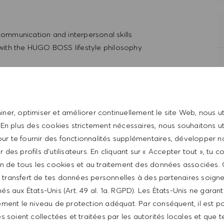
 communication and interpersonal skills
t with the HUGO BOSS lifestyle philosophy
ner, optimiser et améliorer continuellement le site Web, nous ut
 En plus des cookies strictement nécessaires, nous souhaitons uti
ur te fournir des fonctionnalités supplémentaires, développer n
er des profils d’utilisateurs. En cliquant sur « Accepter tout », tu 
tion de tous les cookies et au traitement des données associées.
le transfert de tes données personnelles à des partenaires soig
from $17/hr to $18/hr. It is not typical for offers to be
és aux États-Unis (Art. 49 al. 1a. RGPD). Les États-Unis ne garan
ed on a wide range of factors including relevant skills,
ment le niveau de protection adéquat. Par conséquent, il est p
le, certifications obtained. Market and organizational
 soient collectées et traitées par les autorités locales et que t