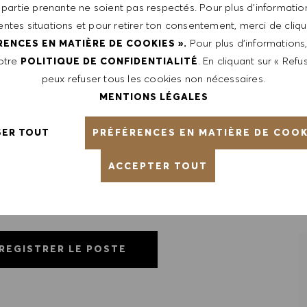
 partie prenante ne soient pas respectés. Pour plus d’information
rentes situations et pour retirer ton consentement, merci de cliqu
Pour plus d’informations
RENCES EN MATIÈRE DE COOKIES ».
ntative of the world at large. Our inclusive culture
notre
. En cliquant sur « Refus
POLITIQUE DE CONFIDENTIALITÉ
lity. We are committed to equal employment opportunity.
peux refuser tous les cookies non nécessaires.
unleash your full potential and inspires you to thrive.
MENTIONS LÉGALES
PRÉFÉRENCES EN MATIÈRE DE COOK
SER TOUT
ACCEPTER TOUT
REGISTRER LE POSTE