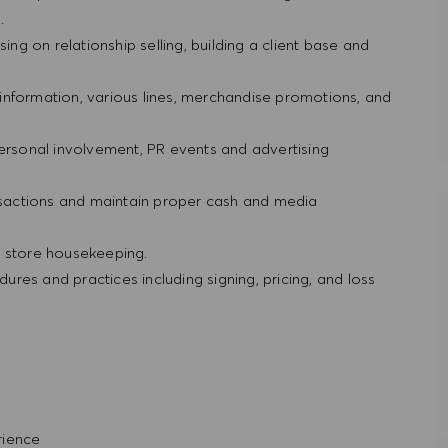
g.
ing on relationship selling, building a client base and
information, various lines, merchandise promotions, and
personal involvement, PR events and advertising
ansactions and maintain proper cash and media
d store housekeeping.
res and practices including signing, pricing, and loss
rience