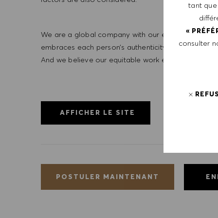
tant que
diffé
« PRÉFÉ
We are a global company with our employees represe
consulter 
embraces each person’s authenticity and individua
And we believe our equitable work environment helps 
REFU
AFFICHER LE SITE
EN
POSTULER MAINTENANT