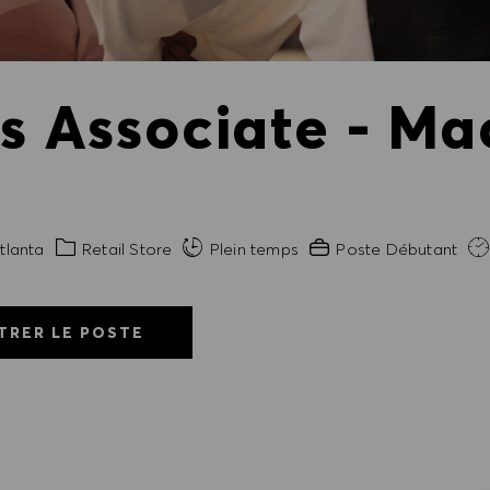
es Associate - Ma
Catégorie
Expérience requise
tlanta
Retail Store
Plein temps
Poste Débutant
TRER LE POSTE