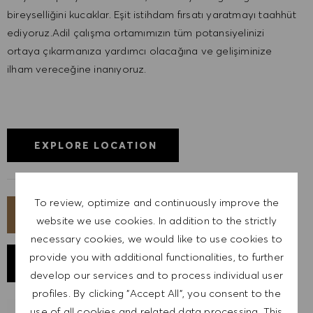
bireyselliğini kucaklar. Eşit istihdam fırsatı yaratmayı taahhüt
ediyoruz.Adil çalışma ortamımızın tüm potansiyelinizi
ortaya çıkarmanıza yardımcı olacağına ve gelişiminize
ilham vereceğine inanıyoruz.
EXPLORE LOCATION
To review, optimize and continuously improve the
APPLY NOW
website we use cookies. In addition to the strictly
necessary cookies, we would like to use cookies to
provide you with additional functionalities, to further
SAVE JOB
develop our services and to process individual user
profiles. By clicking "Accept All", you consent to the
use of all cookies and related data processing. This