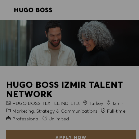
SKIP TO MAIN CONTENT
SKIP TO MAIN CONTENT
-
-
HUGO BOSS IZMIR TALENT
NETWORK
COMPANY NAME
City
HUGO BOSS TEXTILE IND. LTD.
Turkey
Izmir
Category
Marketing, Strategy & Communications
Full-time
Experience Required
Professional
Unlimited
APPLY NOW