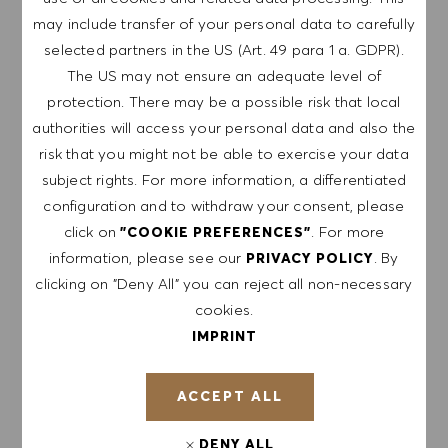
GET NOTIFIED FOR
may include transfer of your personal data to carefully
SIMILAR JOBS
selected partners in the US (Art. 49 para 1 a. GDPR).
The US may not ensure an adequate level of
Sign up to receive job alerts.
protection. There may be a possible risk that local
authorities will access your personal data and also the
NOTE: By signing up, I consent to receive mails
risk that you might not be able to exercise your data
containing HUGO BOSS job offers, invitations for
subject rights. For more information, a differentiated
events and other career related topics, which I
configuration and to withdraw your consent, please
can unsubscribe at any time, e.g. by clicking the
click on
. For more
"COOKIE PREFERENCES"
link in each email. I acknowledge that my
information, please see our
. By
PRIVACY POLICY
personal data will be processed in accordance
clicking on "Deny All" you can reject all non-necessary
with the
PRIVACY POLICY
.
cookies.
IMPRINT
Enter Email address (Required)
ACCEPT ALL
SUBMIT
DENY ALL