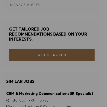
MANAGE ALERTS
COOKIE PREFERENCES
GET TAILORED JOB
RECOMMENDATIONS BASED ON YOUR
INTERESTS.
GET STARTED
SIMILAR JOBS
CRM & Marketing Communications SR Specialist
Location
İstanbul, TR-34, Turkey
Category
Marketing, Strategy & Communications