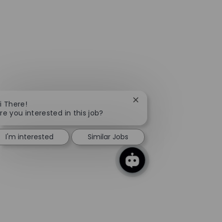
Close chatbot notificati
i There!
re you interested in this job?
I'm interested
Similar Jobs