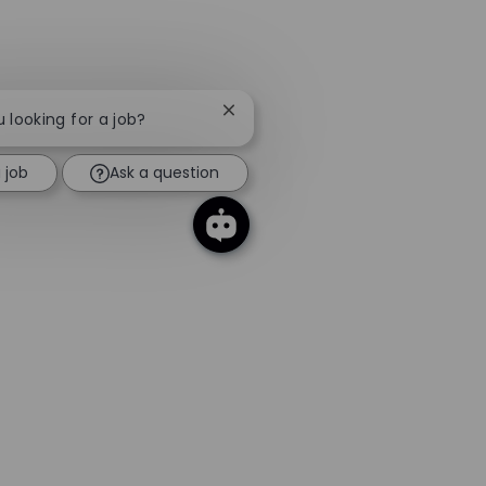
Close chatbot notification
u looking for a job?
 job
Ask a question