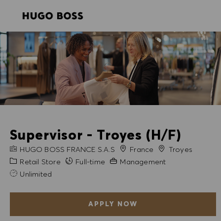
SKIP TO MAIN CONTENT
SKIP TO MAIN CONTENT
-
-
Supervisor - Troyes (H/F)
COMPANY NAME
City
HUGO BOSS FRANCE S.A.S
France
Troyes
Category
Experience Required
Retail Store
Full-time
Management
Unlimited
APPLY NOW