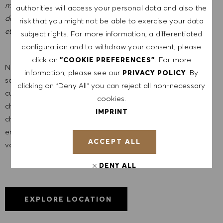
matière d'emploi. Et nous pensons que notre environnement
authorities will access your personal data and also the
de travail équitable contribue à libérer tout votre potentiel
risk that you might not be able to exercise your data
et vous permet de vous épanouir.
subject rights. For more information, a differentiated
configuration and to withdraw your consent, please
click on
. For more
"COOKIE PREFERENCES"
Nous sommes une entreprise mondiale et nos employés
information, please see our
. By
PRIVACY POLICY
sont représentatifs du monde dans son ensemble. Notre
clicking on "Deny All" you can reject all non-necessary
culture inclusive intègre l'authenticité et l'individualité de
cookies.
chaque personne. Nous sommes attachés à l'égalité des
IMPRINT
chances en matière d'emploi. Et nous pensons que notre
environnement de travail équitable contribue à libérer tout
ACCEPT ALL
votre potentiel et vous permet de vous épanouir.
DENY ALL
COOKIE PREFERENCES
EXPLORE LOCATION