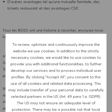
D’autres avantages tel qu’une mutuelle familiale, des
tickets restaurant et des avantages CSE.
Tous les BOSS ont une histoire à raconter, envoyez-nous
la vôtre et rejoignez la TEAM BOSS !
To review, optimize and continuously improve the
website we use cookies. In addition to the strictly
HUGO BOSS s’engage en faveur de la diversité et soutient
necessary cookies, we would like to use cookies to
l’égalité des chances.
provide you with additional functionalities, to further
Toutes les opportunités de la société sont ouvertes aux
develop our services and to process individual user
personnes en situation de handicap.
profiles. By clicking "Accept All", you consent to the
use of all cookies and related data processing. This
Nous sommes une entreprise mondiale et nos employés sont
may include transfer of your personal data to carefully
représentatifs du monde dans son ensemble. Notre culture
selected partners in the US (Art. 49 para 1 a. GDPR).
inclusive intègre l'authenticité et l'individualité de chaque
The US may not ensure an adequate level of
personne. Nous sommes attachés à l'égalité des chances en
protection. There may be a possible risk that local