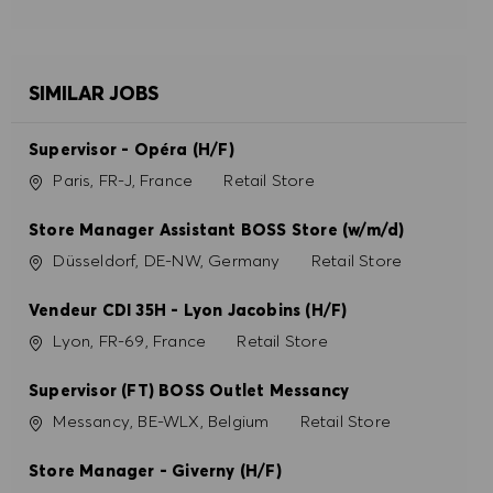
SIMILAR JOBS
Supervisor - Opéra (H/F)
Location
Category
Paris, FR-J, France
Retail Store
Store Manager Assistant BOSS Store (w/m/d)
Location
Category
Düsseldorf, DE-NW, Germany
Retail Store
Vendeur CDI 35H - Lyon Jacobins (H/F)
Location
Category
Lyon, FR-69, France
Retail Store
Supervisor (FT) BOSS Outlet Messancy
Location
Category
Messancy, BE-WLX, Belgium
Retail Store
Store Manager - Giverny (H/F)