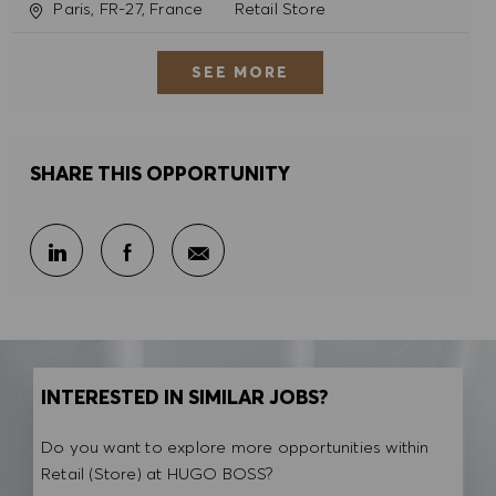
Location
Category
Paris, FR-27, France
Retail Store
SEE MORE
SHARE THIS OPPORTUNITY
Share via email
Share via LinkedIn
Share via Facebook
INTERESTED IN SIMILAR JOBS?
Do you want to explore more opportunities within
Retail (Store) at HUGO BOSS?