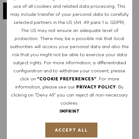
use of all cookies and related data processing. This
SAVE JOB
may include transfer of your personal data to carefully
selected partners in the US (Art. 49 para 1 a. GDPR).
The US may not ensure an adequate level of
GET NOTIFIED FOR
protection. There may be a possible risk that local
SIMILAR JOBS
authorities will access your personal data and also the
risk that you might not be able to exercise your data
Sign up to receive job alerts.
subject rights. For more information, a differentiated
configuration and to withdraw your consent, please
NOTE: By signing up, I consent to receive mails
click on
. For more
"COOKIE PREFERENCES"
containing HUGO BOSS job offers, invitations for
information, please see our
. By
PRIVACY POLICY
events and other career related topics, which I
clicking on "Deny All" you can reject all non-necessary
can unsubscribe at any time, e.g. by clicking the
cookies.
link in each email. I acknowledge that my
IMPRINT
personal data will be processed in accordance
with the
PRIVACY POLICY
.
ACCEPT ALL
Enter Email address (Required)