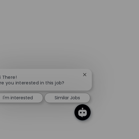
Close chatbot notificati
i There!
re you interested in this job?
I'm interested
Similar Jobs