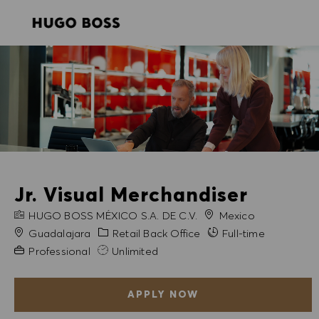
SKIP TO MAIN CONTENT
SKIP TO MAIN CONTENT
-
-
Jr. Visual Merchandiser
COMPANY NAME
HUGO BOSS MÉXICO S.A. DE C.V.
Mexico
City
Category
Guadalajara
Retail Back Office
Full-time
Experience Required
Professional
Unlimited
APPLY NOW