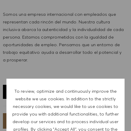
Somos una empresa internacional con empleados que
representan cada rincón del mundo. Nuestra cultura
inclusiva abarca la autenticidad y la individualidad de cada
persona. Estamos comprometidos con la igualdad de
oportunidades de empleo. Pensamos que un entorno de
trabajo equitativo ayuda a desarrollar todo el potencial y
a prosperar.
To review, optimize and continuously improve the
EXPLORE LOCATION
website we use cookies. In addition to the strictly
necessary cookies, we would like to use cookies to
provide you with additional functionalities, to further
APPLY NOW
develop our services and to process individual user
profiles. By clicking "Accept All", you consent to the