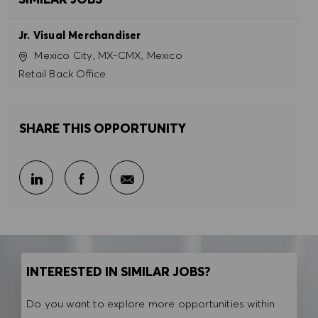
Jr. Visual Merchandiser
Location
Mexico City, MX-CMX, Mexico
Category
Retail Back Office
SHARE THIS OPPORTUNITY
Share via email
Share via LinkedIn
Share via Facebook
INTERESTED IN SIMILAR JOBS?
Do you want to explore more opportunities within