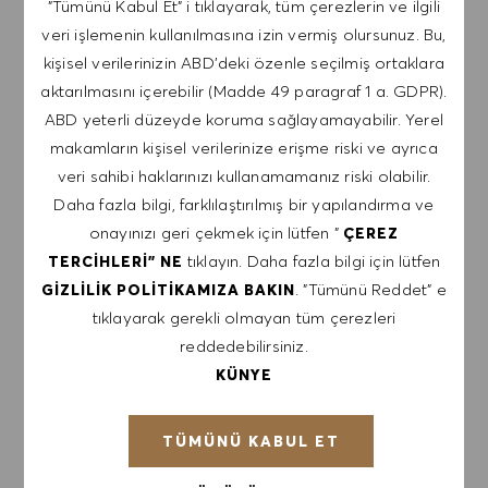
"Tümünü Kabul Et" i tıklayarak, tüm çerezlerin ve ilgili
veri işlemenin kullanılmasına izin vermiş olursunuz. Bu,
kişisel verilerinizin ABD'deki özenle seçilmiş ortaklara
aktarılmasını içerebilir (Madde 49 paragraf 1 a. GDPR).
KÜLTÜR, DEĞERLER VE FIRSATLAR
ABD yeterli düzeyde koruma sağlayamayabilir. Yerel
makamların kişisel verilerinize erişme riski ve ayrıca
Şirket spor salonu, çocuk bakımına destek, esnek
veri sahibi haklarınızı kullanamamanız riski olabilir.
çalışma modelleri; bunlar, çalışanlarımızın keyif
Daha fazla bilgi, farklılaştırılmış bir yapılandırma ve
aldığı fırsatlardan sadece birkaçı. HUGO BOSS'ta
onayınızı geri çekmek için lütfen "
ÇEREZ
çalışmanın nasıl bir şey olduğunu keşfet.
tıklayın. Daha fazla bilgi için lütfen
TERCIHLERI" NE
. "Tümünü Reddet" e
GIZLILIK POLITIKAMIZA BAKIN
AVANTAJLARA GİT
tıklayarak gerekli olmayan tüm çerezleri
reddedebilirsiniz.
KÜNYE
TÜMÜNÜ KABUL ET