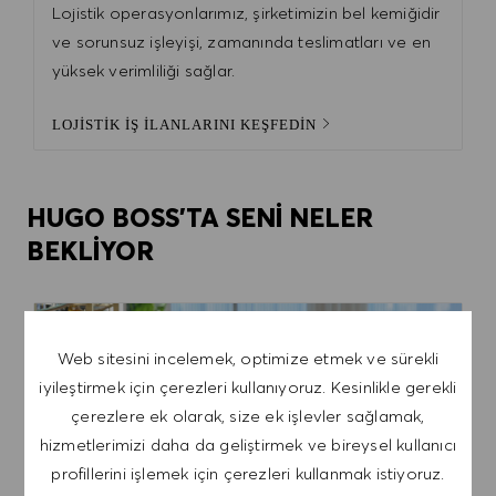
Lojistik operasyonlarımız, şirketimizin bel kemiğidir
ve sorunsuz işleyişi, zamanında teslimatları ve en
yüksek verimliliği sağlar.
LOJİSTİK İŞ İLANLARINI KEŞFEDİN
HUGO BOSS'TA SENİ NELER
BEKLİYOR
Web sitesini incelemek, optimize etmek ve sürekli
iyileştirmek için çerezleri kullanıyoruz. Kesinlikle gerekli
çerezlere ek olarak, size ek işlevler sağlamak,
hizmetlerimizi daha da geliştirmek ve bireysel kullanıcı
profillerini işlemek için çerezleri kullanmak istiyoruz.