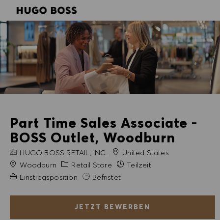
SKIP TO MAIN CONTENT
SKIP TO MAIN CONTENT
-
-
Part Time Sales Associate -
BOSS Outlet, Woodburn
FIRMENNAME
HUGO BOSS RETAIL, INC.
United States
Stadt
Kategorie
Woodburn
Retail Store
Teilzeit
Erfahrung erforderlich
Einstiegsposition
Befristet
JETZT BEWERBEN