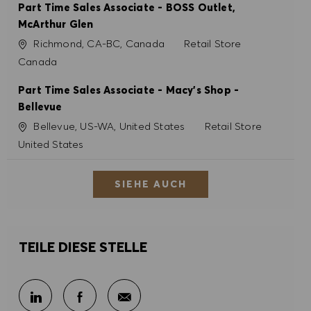
Part Time Sales Associate - BOSS Outlet,
McArthur Glen
Ort
Kategorie
Richmond, CA-BC, Canada
Retail Store
Canada
Part Time Sales Associate - Macy's Shop -
Bellevue
Ort
Kategorie
Bellevue, US-WA, United States
Retail Store
United States
SIEHE AUCH
TEILE DIESE STELLE
Per E-Mail teilen
Über LinkedIn teilen
Über Facebook teilen