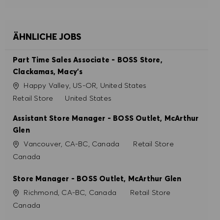
ALLE ABLEHNEN
COOKIE PRÄFERENZEN
ÄHNLICHE JOBS
Part Time Sales Associate - BOSS Store,
Clackamas, Macy's
Ort
Happy Valley, US-OR, United States
Kategorie
Retail Store
United States
Assistant Store Manager - BOSS Outlet, McArthur
Glen
Ort
Kategorie
Vancouver, CA-BC, Canada
Retail Store
Canada
Store Manager - BOSS Outlet, McArthur Glen
Ort
Kategorie
Richmond, CA-BC, Canada
Retail Store
Canada