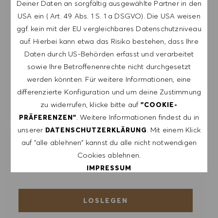
DATENSCHUTZERKLÄRUNG
verarbeitet
Deiner Daten an sorgfältig ausgewählte Partner in den
werden.
USA ein ( Art. 49 Abs. 1 S. 1 a DSGVO). Die USA weisen
ggf. kein mit der EU vergleichbares Datenschutzniveau
E-Mail-Adresse eingeben (erforderlich)
auf. Hierbei kann etwa das Risiko bestehen, dass Ihre
Daten durch US-Behörden erfasst und verarbeitet
sowie Ihre Betroffenenrechte nicht durchgesetzt
ERSTELLEN
werden könnten. Für weitere Informationen, eine
differenzierte Konfiguration und um deine Zustimmung
ALERTS VERWALTEN
zu widerrufen, klicke bitte auf
"COOKIE-
. Weitere Informationen findest du in
PRÄFERENZEN"
unserer
. Mit einem Klick
DATENSCHUTZERKLÄRUNG
auf "alle ablehnen" kannst du alle nicht notwendigen
ERHALTE MASSGESCHNEIDERTE
Cookies ablehnen.
JOBEMPFEHLUNGEN, DIE AUF DEINEN
INTERESSEN BASIEREN.
IMPRESSUM
ALLE AKZEPTIEREN
LOSLEGEN