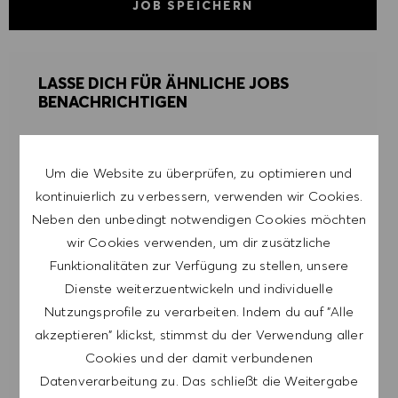
JOB SPEICHERN
LASSE DICH FÜR ÄHNLICHE JOBS
BENACHRICHTIGEN
Melde dich an, um Job-Alerts zu erhalten.
Um die Website zu überprüfen, zu optimieren und
HINWEIS: Mit der Anmeldung erkläre ich mich
kontinuierlich zu verbessern, verwenden wir Cookies.
damit einverstanden, E-Mails mit
Neben den unbedingt notwendigen Cookies möchten
Stellenangeboten von HUGO BOSS, Einladungen
wir Cookies verwenden, um dir zusätzliche
zu Veranstaltungen und anderen
Funktionalitäten zur Verfügung zu stellen, unsere
karriererelevanten Themen zu erhalten. Ich kann
Dienste weiterzuentwickeln und individuelle
mich jederzeit abmelden, z.B. indem ich den in
Nutzungsprofile zu verarbeiten. Indem du auf "Alle
den Mails vorhandenen Abmeldelink anklicke. Ich
akzeptieren" klickst, stimmst du der Verwendung aller
akzeptiere, dass meine persönlichen Daten
Cookies und der damit verbundenen
gemäß der
Datenverarbeitung zu. Das schließt die Weitergabe