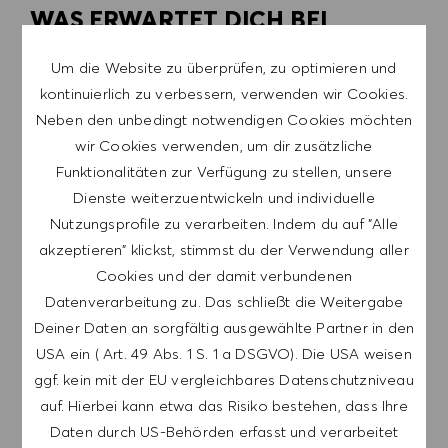
WAS ERWARTET DICH BEI
HUGO BOSS
Um die Website zu überprüfen, zu optimieren und
kontinuierlich zu verbessern, verwenden wir Cookies.
Neben den unbedingt notwendigen Cookies möchten
wir Cookies verwenden, um dir zusätzliche
Funktionalitäten zur Verfügung zu stellen, unsere
Dienste weiterzuentwickeln und individuelle
Nutzungsprofile zu verarbeiten. Indem du auf "Alle
akzeptieren" klickst, stimmst du der Verwendung aller
Cookies und der damit verbundenen
Datenverarbeitung zu. Das schließt die Weitergabe
Deiner Daten an sorgfältig ausgewählte Partner in den
USA ein ( Art. 49 Abs. 1 S. 1 a DSGVO). Die USA weisen
ggf. kein mit der EU vergleichbares Datenschutzniveau
KULTUR, WERTE & BENEFITS
auf. Hierbei kann etwa das Risiko bestehen, dass Ihre
Betriebsgymnastik, Unterstützung bei der
Daten durch US-Behörden erfasst und verarbeitet
Kinderbetreuung, flexible Arbeitszeitmodelle. Dies