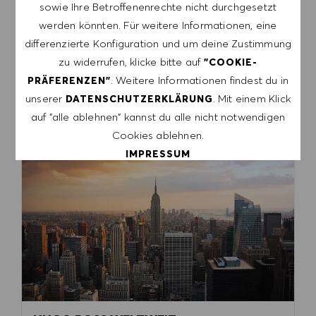
sowie Ihre Betroffenenrechte nicht durchgesetzt
sind nur einige Beispiele für die Vorteile, die unsere
werden könnten. Für weitere Informationen, eine
Mitarbeiter genießen. Entdecke wie es ist, bei
differenzierte Konfiguration und um deine Zustimmung
HUGO BOSS zu arbeiten.​​
zu widerrufen, klicke bitte auf
"COOKIE-
. Weitere Informationen findest du in
PRÄFERENZEN"
WIE WIR ARBEITEN
unserer
. Mit einem Klick
DATENSCHUTZERKLÄRUNG
auf "alle ablehnen" kannst du alle nicht notwendigen
Cookies ablehnen.
IMPRESSUM
ALLE AKZEPTIEREN
ALLE ABLEHNEN
COOKIE PRÄFERENZEN