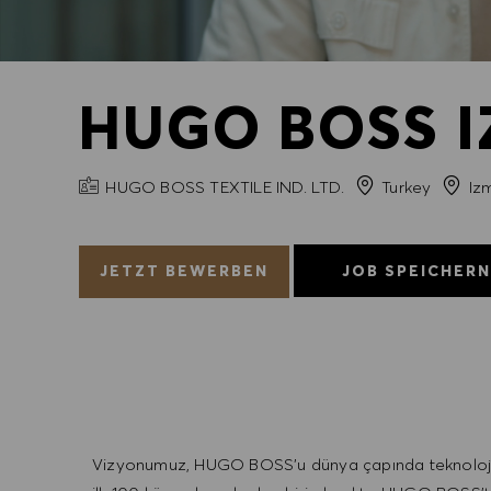
HUGO BOSS I
FIRMENNAME
Stadt
HUGO BOSS TEXTILE IND. LTD.
Turkey
Izm
JETZT BEWERBEN
JOB SPEICHER
Vizyonumuz, HUGO BOSS'u dünya çapında teknoloji od