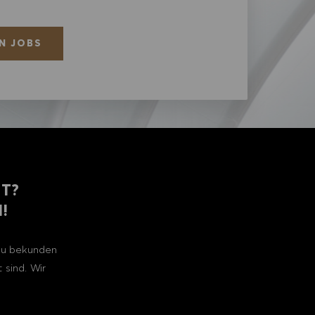
N JOBS
ST?
!
 zu bekunden
 sind. Wir