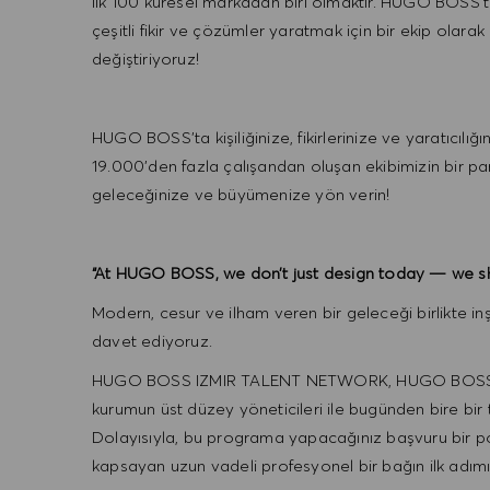
ilk 100 küresel markadan biri olmaktır. HUGO BOSS'ta
çeşitli fikir ve çözümler yaratmak için bir ekip olarak
değiştiriyoruz!
HUGO BOSS'ta kişiliğinize, fikirlerinize ve yaratıcılı
19.000'den fazla çalışandan oluşan ekibimizin bir pa
geleceğinize ve büyümenize yön verin!
“At HUGO BOSS, we don’t just design today — we sh
Modern, cesur ve ilham veren bir geleceği birlikt
davet ediyoruz.
HUGO BOSS IZMIR TALENT NETWORK, HUGO BOSS İzmi
kurumun üst düzey yöneticileri ile bugünden bire bir
Dolayısıyla, bu programa yapacağınız başvuru bir 
kapsayan uzun vadeli profesyonel bir bağın ilk adımıd