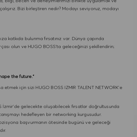
, bilgi, beceri ve deneyimlerimizi birlikte uygulamak ve
 çalışırız. Bizi birleştiren nedir? Modayı seviyoruz, modayı
ğınıza katkıda bulunma fırsatınız var. Dünya çapında
rçası olun ve HUGO BOSS'ta geleceğinizi şekillendirin;
ape the future.”
e inşa etmek için sizi HUGO BOSS IZMIR TALENT NETWORK’e
r’de gelecekte oluşabilecek fırsatlar doğrultusunda
 tanışmayı hedefleyen bir networking kurgusudur.
pozisyona başvurmanın ötesinde bugünü ve geleceği
ır.