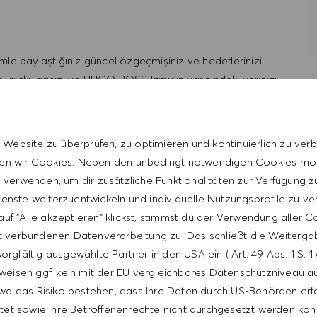
le paylaştığınız güncel özgeçmişiniz ve hedeflerinizi
i, tutkularınızı ve HUGO BOSS İzmir’in yarınındaki yerinizi
eleceğimiz için heyecan duyuyoruz.
 Website zu überprüfen, zu optimieren und kontinuierlich zu verb
n wir Cookies. Neben den unbedingt notwendigen Cookies mö
ofesyoneller ve vizyoner yöneticiler için özel olarak
verwenden, um dir zusätzliche Funktionalitäten zur Verfügung zu
enste weiterzuentwickeln und individuelle Nutzungsprofile zu ve
uf "Alle akzeptieren" klickst, stimmst du der Verwendung aller 
t verbundenen Datenverarbeitung zu. Das schließt die Weiterga
orgfältig ausgewählte Partner in den USA ein ( Art. 49 Abs. 1 S. 
weisen ggf. kein mit der EU vergleichbares Datenschutzniveau auf
wa das Risiko bestehen, dass Ihre Daten durch US-Behörden erf
im kadrosuyla doğrudan bağ kurma ve HUGO BOSS’un global
tet sowie Ihre Betroffenenrechte nicht durchgesetzt werden kön