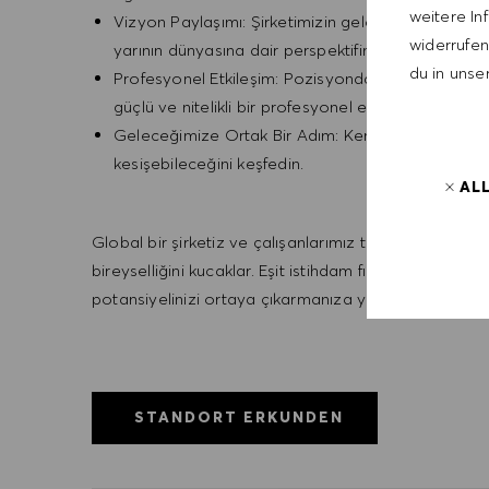
weitere In
Vizyon Paylaşımı: Şirketimizin geleceğine yön veren
widerrufen,
yarının dünyasına dair perspektifinizi paylaşın.
du in unse
Profesyonel Etkileşim: Pozisyondan bağımsız bilgi 
güçlü ve nitelikli bir profesyonel etkileşim ortamı.
Geleceğimize Ortak Bir Adım: Kendi kariyer yolcu
kesişebileceğini keşfedin.
AL
Global bir şirketiz ve çalışanlarımız tüm dünyayı tem
bireyselliğini kucaklar. Eşit istihdam fırsatı yaratma
potansiyelinizi ortaya çıkarmanıza yardımcı olacağı
STANDORT ERKUNDEN