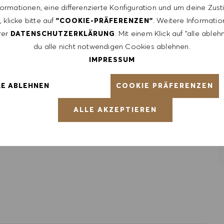
formationen, eine differenzierte Konfiguration und um deine Zu
 liderlerle tanışırken; kendi hikayenizi, tutkunuzu ve
 klicke bitte auf
. Weitere Informatio
"COOKIE-PRÄFERENZEN"
rer
. Mit einem Klick auf "alle able
DATENSCHUTZERKLÄRUNG
paylaşımının ve olası kurumsal iş birliklerinin doğduğu,
du alle nicht notwendigen Cookies ablehnen.
IMPRESSUM
luğunuzun, HUGO BOSS İzmir’in güçlü hikayesiyle nasıl
COOKIE PRÄFERENZEN
LE ABLEHNEN
ALLE AKZEPTIEREN
sil ediyor. Kapsayıcı kültürümüz, her bireyin özgünlüğünü ve
yı taahhüt ediyoruz.Adil çalışma ortamımızın tüm
na ve gelişiminize ilham vereceğine inanıyoruz.