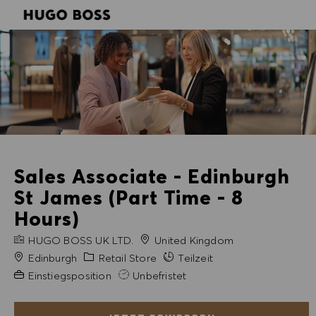
SKIP TO MAIN CONTENT
SKIP TO MAIN CONTENT
-
-
Sales Associate - Edinburgh
St James (Part Time - 8
Hours)
FIRMENNAME
HUGO BOSS UK LTD.
United Kingdom
Stadt
Kategorie
Edinburgh
Retail Store
Teilzeit
Erfahrung erforderlich
Einstiegsposition
Unbefristet