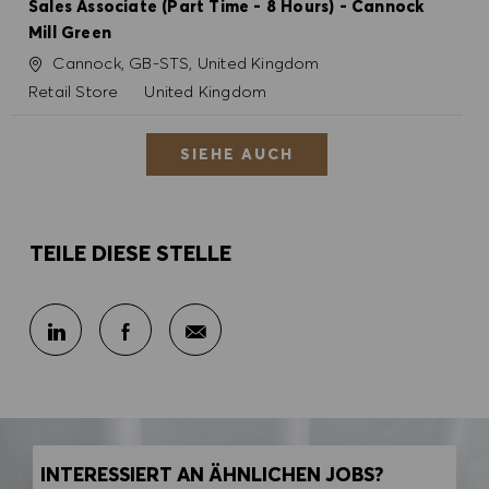
Sales Associate (Part Time - 8 Hours) - Cannock
Mill Green
Ort
Cannock, GB-STS, United Kingdom
Kategorie
Retail Store
United Kingdom
SIEHE AUCH
TEILE DIESE STELLE
Per E-Mail teilen
Über LinkedIn teilen
Über Facebook teilen
INTERESSIERT AN ÄHNLICHEN JOBS?