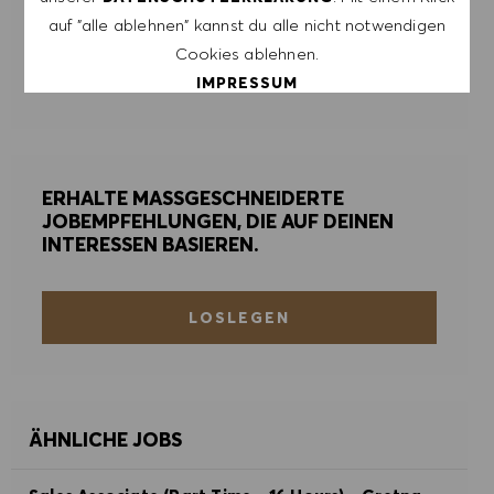
ERSTELLEN
auf "alle ablehnen" kannst du alle nicht notwendigen
Cookies ablehnen.
IMPRESSUM
ALERTS VERWALTEN
ALLE AKZEPTIEREN
ERHALTE MASSGESCHNEIDERTE
ALLE ABLEHNEN
JOBEMPFEHLUNGEN, DIE AUF DEINEN
INTERESSEN BASIEREN.
COOKIE PRÄFERENZEN
LOSLEGEN
ÄHNLICHE JOBS