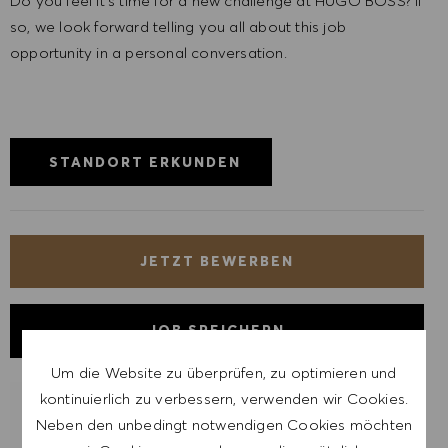
Do you feel it’s time for a new challenge at HUGO BOSS? If
so, we look forward telling you all about this job
opportunity in a personal conversation.
STANDORT ERKUNDEN
JETZT BEWERBEN
JOB SPEICHERN
Um die Website zu überprüfen, zu optimieren und
kontinuierlich zu verbessern, verwenden wir Cookies.
LASSE DICH FÜR ÄHNLICHE JOBS
Neben den unbedingt notwendigen Cookies möchten
BENACHRICHTIGEN