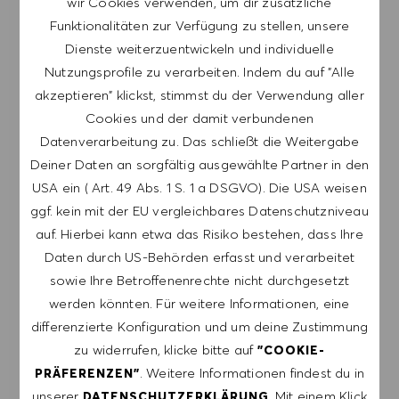
wir Cookies verwenden, um dir zusätzliche
Funktionalitäten zur Verfügung zu stellen, unsere
Melde dich an, um Job-Alerts zu erhalten.
Dienste weiterzuentwickeln und individuelle
Nutzungsprofile zu verarbeiten. Indem du auf "Alle
HINWEIS: Mit der Anmeldung erkläre ich mich
akzeptieren" klickst, stimmst du der Verwendung aller
damit einverstanden, E-Mails mit
Cookies und der damit verbundenen
Stellenangeboten von HUGO BOSS, Einladungen
Datenverarbeitung zu. Das schließt die Weitergabe
zu Veranstaltungen und anderen
Deiner Daten an sorgfältig ausgewählte Partner in den
karriererelevanten Themen zu erhalten. Ich kann
USA ein ( Art. 49 Abs. 1 S. 1 a DSGVO). Die USA weisen
mich jederzeit abmelden, z.B. indem ich den in
ggf. kein mit der EU vergleichbares Datenschutzniveau
den Mails vorhandenen Abmeldelink anklicke. Ich
auf. Hierbei kann etwa das Risiko bestehen, dass Ihre
akzeptiere, dass meine persönlichen Daten
Daten durch US-Behörden erfasst und verarbeitet
gemäß der
sowie Ihre Betroffenenrechte nicht durchgesetzt
DATENSCHUTZERKLÄRUNG
verarbeitet
werden könnten. Für weitere Informationen, eine
werden.
differenzierte Konfiguration und um deine Zustimmung
zu widerrufen, klicke bitte auf
"COOKIE-
E-Mail-Adresse eingeben (erforderlich)
. Weitere Informationen findest du in
PRÄFERENZEN"
unserer
. Mit einem Klick
DATENSCHUTZERKLÄRUNG