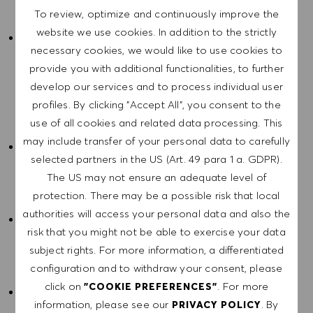
Bekleidungskontingent, betrieblicher Altersvorsorge und
To review, optimize and continuously improve the
unserem Aktienprogramm SHIP.
website we use cookies. In addition to the strictly
Made for Me: Unsere flexiblen Arbeitsmodelle
necessary cookies, we would like to use cookies to
„Threedom of Work“ mit 3 Tagen in Metzingen & 2
provide you with additional functionalities, to further
Tagen mobilem Arbeiten, „Me Time“ unser Programm für
develop our services and to process individual user
individuelle Auszeiten sowie die Option auf jährlich 30
profiles. By clicking "Accept All", you consent to the
Tage „Mobile Work EU“ bieten dir den Freiraum, den du
use of all cookies and related data processing. This
brauchst.
may include transfer of your personal data to carefully
Wer viel leistet, braucht einen gesunden Ausgleich:
selected partners in the US (Art. 49 para 1 a. GDPR).
Trainiere kostenlos in unserem eigenen Gym oder nutze
The US may not ensure an adequate level of
unsere vielfältigen Sportangebote, profitiere von einer
protection. There may be a possible risk that local
37-Stunden-Woche und jährlich 30 Urlaubstagen.
authorities will access your personal data and also the
Deine persönliche Entwicklung ist uns wichtig: Wir bieten
risk that you might not be able to exercise your data
dir Zugang zu einer Vielzahl von
subject rights. For more information, a differentiated
Fortbildungsmöglichkeiten, sowohl online in der HUGO
configuration and to withdraw your consent, please
BOSS University als auch mit externen Bildungsträgern.
click on
. For more
"COOKIE PREFERENCES"
Exklusiver Zugang zu Fashion & Art: Profitiere von
information, please see our
. By
PRIVACY POLICY
Mitarbeiterrabatten, Family & Friends Days und freiem