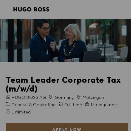
SKIP TO MAIN CONTENT
SKIP TO MAIN CONTENT
-
-
Team Leader Corporate Tax
(m/w/d)
COMPANY NAME
City
HUGO BOSS AG
Germany
Metzingen
Category
Experience Required
Finance & Controlling
Full-time
Management
Unlimited
APPLY NOW