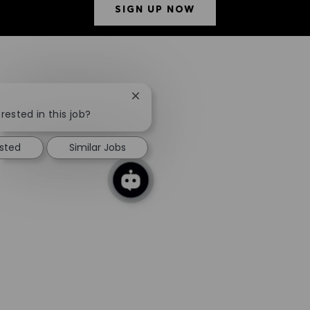
SIGN UP NOW
Close chatbot notification
rested in this job?
ested
Similar Jobs