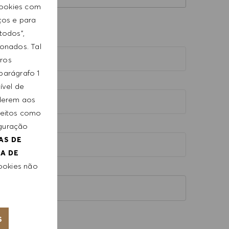
cookies com
ços e para
 todos",
ionados. Tal
iros
parágrafo 1
ível de
ederem aos
reitos como
iguração
AS DE
CA DE
cookies não
)
s
S