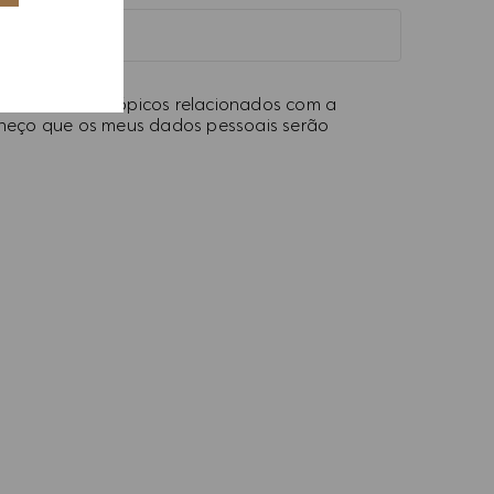
ntos e outros tópicos relacionados com a
onheço que os meus dados pessoais serão