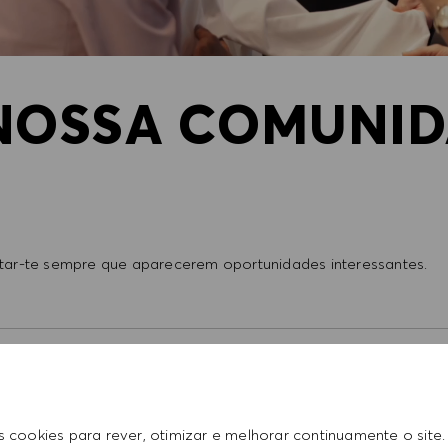
 NOSSA COMUNID
ertar-te sempre que aparecerem oportunidades interessantes.
ntes aplicações.
OU
ENVIAR CURRÍCULO
s cookies para rever, otimizar e melhorar continuamente o site