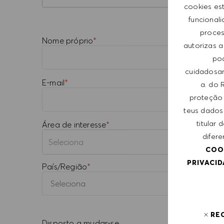
cookies es
funcional
process
Nome próprio
*
autorizas a
pod
cuidadosam
E-mail
*
a. do 
proteção 
teus dados
titular
Área de interesse
*
difere
You can enter multiple values
COO
PRIVACI
País/Região
*
RE
Disposto a mudar-se