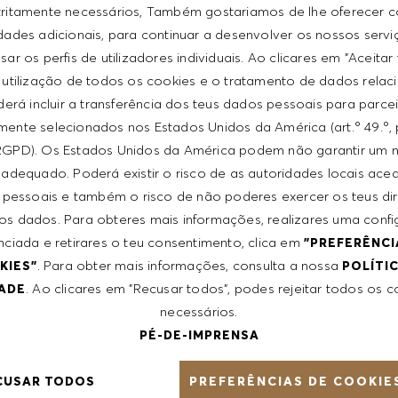
tritamente necessários, Também gostariamos de lhe oferecer 
idades adicionais, para continuar a desenvolver os nossos servi
ar os perfis de utilizadores individuais. Ao clicares em "Aceitar
Apelido
*
 utilização de todos os cookies e o tratamento de dados relac
erá incluir a transferência dos teus dados pessoais para parce
ente selecionados nos Estados Unidos da América (art.º 49.º, 
Número de telefone
RGPD). Os Estados Unidos da América podem não garantir um n
adequado. Poderá existir o risco de as autoridades locais ac
 pessoais e também o risco de não poderes exercer os teus di
 dos dados. Para obteres mais informações, realizares uma conf
Cidade
nciada e retirares o teu consentimento, clica em
"PREFERÊNCI
. Para obter mais informações, consulta a nossa
KIES"
POLÍTI
. Ao clicares em "Recusar todos", podes rejeitar todos os 
DADE
Localização(ões) preferida(s
necessários.
You can enter multiple value
PÉ-DE-IMPRENSA
PREFERÊNCIAS DE COOKIE
CUSAR TODOS
Cargo atual