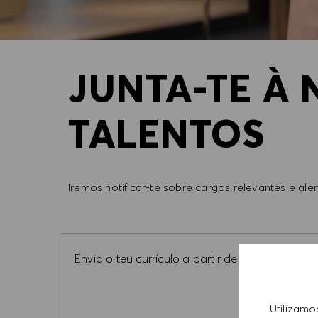
JUNTA-TE À
TALENTOS
Iremos notificar-te sobre cargos relevantes e al
Upload options
Envia o teu currículo a partir de uma das segui
Utilizamo