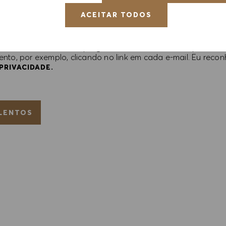
ACEITAR TODOS
 contendo ofertas de emprego HUGO BOSS, convites para eve
ento, por exemplo, clicando no link em cada e-mail. Eu rec
PRIVACIDADE.
ALENTOS