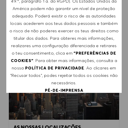
49.º, parágrafo 1 a. do RGPD). Os Estados Unidos da
Estes são apenas alguns exemplos dos benefícios
América podem não garantir um nível de proteção
de que os nossos colaboradores usufruem.
adequado. Poderá existir o risco de as autoridades
Descobre como é trabalhar na HUGO BOSS.
locais acederem aos teus dados pessoais e também
o risco de não poderes exercer os teus direitos como
IR PARA OS BENEFÍCIOS
titular dos dados. Para obteres mais informações,
realizares uma configuração diferenciada e retirares
o teu consentimento, clica em
"PREFERÊNCIAS DE
. Para obter mais informações, consulta a
COOKIES"
nossa
. Ao clicares em
POLÍTICA DE PRIVACIDADE
"Recusar todos", podes rejeitar todos os cookies não
necessários.
PÉ-DE-IMPRENSA
ACEITAR TODOS
RECUSAR TODOS
AS NOSSAS LOCALIZAÇÕES