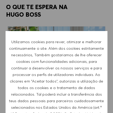
O QUE TE ESPERA NA
HUGO BOSS
Utilizamos cookies para rever, otimizar e melhorar
continuamente o site. Além dos cookies estritamente
necessários, Também gostariamos de lhe oferecer
cookies com funcionalidades adicionais, para
continuar a desenvolver os nossos serviços e para
processar os perfis de utilizadores individuais. Ao
clicares em "Aceitar todos", autorizas a utilização de
todos os cookies e o tratamento de dados
relacionados. Tal poderá incluir a transferência dos
BENEFÍCIOS PARA COLABORADORES
teus dados pessoais para parceiros cuidadosamente
Ginásio na empresa, apoio à assistência aos
selecionados nos Estados Unidos da América (art.º
filhos, modelos de horário de trabalho flexível.