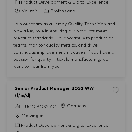
Kategorie
Product Development & Digital Excellence
Vollzeit
Professional
Join our team as a Jersey Quality Technician and
play a key role in ensuring our products meet
premium standards. Collaborate with production
teams, monitor quality metrics, and drive
continuous improvement initiatives. If you have a
passion for quality in textile manufacturing, we
want to hear from you!
Senior Product Manager BOSS WW
Job spei
(f/m/d)
Germany
HUGO BOSS AG
Metzingen
Kategorie
Product Development & Digital Excellence