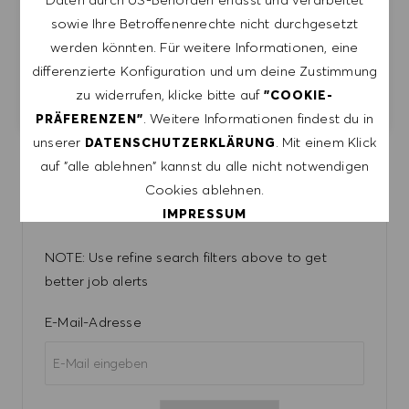
Join our team as a Logistics Administrator and
sowie Ihre Betroffenenrechte nicht durchgesetzt
play a crucial role in ensuring seamless IT and
werden könnten. Für weitere Informationen, eine
logistics processes. If you have a knack for
differenzierte Konfiguration und um deine Zustimmung
problem-solving and a passion for training others,
we want to hear from you!
zu widerrufen, klicke bitte auf
"COOKIE-
. Weitere Informationen findest du in
PRÄFERENZEN"
unserer
. Mit einem Klick
DATENSCHUTZERKLÄRUNG
auf "alle ablehnen" kannst du alle nicht notwendigen
CREATE JOB ALERT
Cookies ablehnen.
IMPRESSUM
NOTE: Use refine search filters above to get
ALLE AKZEPTIEREN
better job alerts
ALLE ABLEHNEN
Required
E-Mail-Adresse
COOKIE PRÄFERENZEN