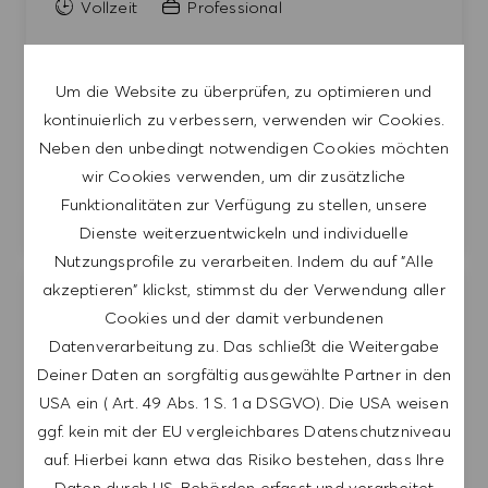
Vollzeit
Professional
Join our team as a Senior Product Manager at
HUGO BOSS, where you will shape the global
Um die Website zu überprüfen, zu optimieren und
womenswear product strategy and drive
kontinuierlich zu verbessern, verwenden wir Cookies.
sustainable business growth through innovative
Neben den unbedingt notwendigen Cookies möchten
product assortments. Bring your expertise in brand
wir Cookies verwenden, um dir zusätzliche
management and market analysis to elevate our
Funktionalitäten zur Verfügung zu stellen, unsere
premium fashion offerings.
Dienste weiterzuentwickeln und individuelle
Nutzungsprofile zu verarbeiten. Indem du auf "Alle
akzeptieren" klickst, stimmst du der Verwendung aller
Logistics Administrator - Test Team 1
Job speic
Cookies und der damit verbundenen
Datenverarbeitung zu. Das schließt die Weitergabe
HUGO BOSS FASHIONS, INC.
Deiner Daten an sorgfältig ausgewählte Partner in den
United States
Midway
USA ein ( Art. 49 Abs. 1 S. 1 a DSGVO). Die USA weisen
Kategorie
Product Development & Digital Excellence
ggf. kein mit der EU vergleichbares Datenschutzniveau
Vollzeit
Professional
auf. Hierbei kann etwa das Risiko bestehen, dass Ihre
Daten durch US-Behörden erfasst und verarbeitet