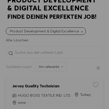
PRODUCT DEVELOPMENT
& DIGITAL EXCELLENCE
FINDE DEINEN PERFEKTEN JOB!
Product Development & Digital Excellence
Alle Löschen
the results are updated
Suche aus der unteren Liste
FILTE
Sortieren nach:
Jersey Quality Technician
Job speic
Turkey
HUGO BOSS TEXTILE IND. LTD.
Izmir