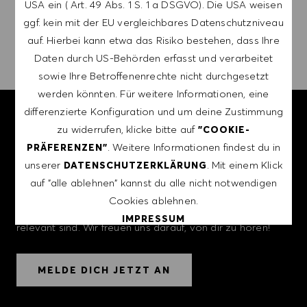
USA ein ( Art. 49 Abs. 1 S. 1 a DSGVO). Die USA weisen
ggf. kein mit der EU vergleichbares Datenschutzniveau
ALERTS VERWALTEN
auf. Hierbei kann etwa das Risiko bestehen, dass Ihre
Daten durch US-Behörden erfasst und verarbeitet
sowie Ihre Betroffenenrechte nicht durchgesetzt
werden könnten. Für weitere Informationen, eine
differenzierte Konfiguration und um deine Zustimmung
TRETE UNSERER TALENT
zu widerrufen, klicke bitte auf
"COOKIE-
COMMUNITY BEI!
. Weitere Informationen findest du in
PRÄFERENZEN"
unserer
. Mit einem Klick
DATENSCHUTZERKLÄRUNG
Erstelle dir ein Kurzprofil, um dein Interesse an einer
auf "alle ablehnen" kannst du alle nicht notwendigen
Karriere bei HUGO BOSS zu bekunden und dich über
Cookies ablehnen.
Jobs informieren zu lassen, die für deine Interessen
IMPRESSUM
relevant sind. Wir freuen uns darauf, von dir zu hören!
ALLE AKZEPTIEREN
MELDE DICH JETZT AN
ALLE ABLEHNEN