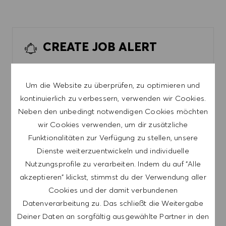
CREATE JOB ALERT
Um die Website zu überprüfen, zu optimieren und
NOTE: Use refine search filters above to get
kontinuierlich zu verbessern, verwenden wir Cookies.
better job alerts
Neben den unbedingt notwendigen Cookies möchten
Required
E-Mail-Adresse
wir Cookies verwenden, um dir zusätzliche
Funktionalitäten zur Verfügung zu stellen, unsere
Dienste weiterzuentwickeln und individuelle
Nutzungsprofile zu verarbeiten. Indem du auf "Alle
Required
You'll get emails
akzeptieren" klickst, stimmst du der Verwendung aller
Cookies und der damit verbundenen
Datenverarbeitung zu. Das schließt die Weitergabe
Deiner Daten an sorgfältig ausgewählte Partner in den
JOB-ALERT ERSTELLEN