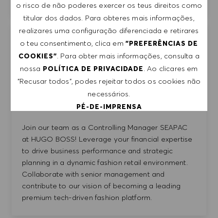
o risco de não poderes exercer os teus direitos como
titular dos dados. Para obteres mais informações,
realizares uma configuração diferenciada e retirares
Controlling Manager SEAPAC
o teu consentimento, clica em
"PREFERÊNCIAS DE
Guardar 
. Para obter mais informações, consulta a
COOKIES"
HUGO BOSS AUSTRALIA PTY LTD
nossa
. Ao clicares em
POLÍTICA DE PRIVACIDADE
Australia
Melbourne
"Recusar todos", podes rejeitar todos os cookies não
Categoria
Finance & Controlling
Tempo inteiro
necessários.
Management
PÉ-DE-IMPRENSA
Join our team as a Controlling Manager SEAPAC
ACEITAR TODOS
at HUGO BOSS! Leverage your financial expertise
to drive business performance and strategic
RECUSAR TODOS
planning in a dynamic fashion retail environment.
Collaborate with senior management and
PREFERÊNCIAS DE COOKIES
contribute to our vision of becoming a leading
premium tech-driven fashion platform.