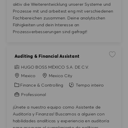
aktiv die Weiterentwicklung unserer Systeme und
Prozesse mit und arbeitest eng mit verschiedenen
Fachbereichen zusammen. Deine analytischen
Fähigkeiten und dein Interesse an
Prozessverbesserungen sind gefragt!
Auditing & Financial Assistant
Guardar e
HUGO BOSS MÉXICO S.A. DE C.V.
Mexico
Mexico City
Categoria
Finance & Controlling
Tempo inteiro
Professional
¡Únete a nuestro equipo como Asistente de
Auditoría y Finanzas! Buscamos a alguien con
habilidades analíticas y experiencia en auditoría
para asegurar el cumplimiento de políticas