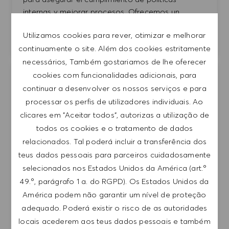
internas y mejorar procesos. Ofrecemos un
entorno dinámico y oportunidades de desarrollo
Utilizamos cookies para rever, otimizar e melhorar
profesional.
continuamente o site. Além dos cookies estritamente
necessários, Também gostariamos de lhe oferecer
cookies com funcionalidades adicionais, para
Team Leader Corporate Tax (m/w/d)
Guardar 
continuar a desenvolver os nossos serviços e para
Germany
HUGO BOSS AG
processar os perfis de utilizadores individuais. Ao
Categoria
Metzingen
Finance & Controlling
clicares em "Aceitar todos", autorizas a utilização de
todos os cookies e o tratamento de dados
Tempo inteiro
Management
relacionados. Tal poderá incluir a transferência dos
Werde Teil unseres Teams als Teamleiter
teus dados pessoais para parceiros cuidadosamente
Konzernsteuer und gestalte die Zukunft von HUGO
selecionados nos Estados Unidos da América (art.º
BOSS mit! Du übernimmst die fachliche und
49.º, parágrafo 1 a. do RGPD). Os Estados Unidos da
disziplinarische Führung eines multidisziplinären
América podem não garantir um nível de proteção
Teams und treibst die Weiterentwicklung von Tax
adequado. Poderá existir o risco de as autoridades
Governance und Reporting voran. Bring deine
locais acederem aos teus dados pessoais e também
Expertise ein und forme unsere Steuerprozesse!