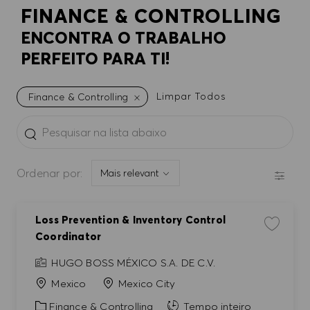
FINANCE & CONTROLLING
ENCONTRA O TRABALHO
PERFEITO PARA TI!
Limpar Todos
Finance & Controlling
the results are updated
Pesquisar na lista abaixo
FILTR
Ordenar por:
Loss Prevention & Inventory Control
Guardar e
Coordinator
HUGO BOSS MÉXICO S.A. DE C.V.
Mexico
Mexico City
Categoria
Finance & Controlling
Tempo inteiro