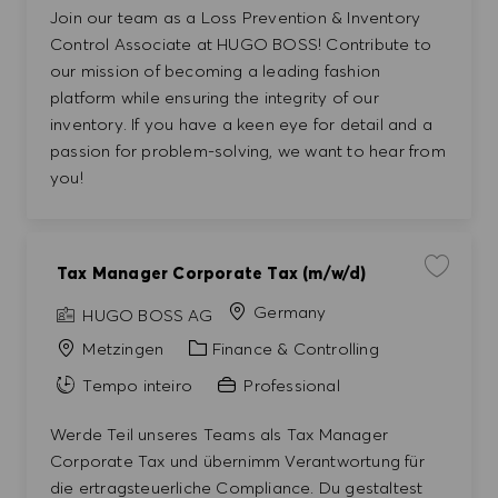
Join our team as a Loss Prevention & Inventory
Control Associate at HUGO BOSS! Contribute to
our mission of becoming a leading fashion
platform while ensuring the integrity of our
inventory. If you have a keen eye for detail and a
passion for problem-solving, we want to hear from
you!
Tax Manager Corporate Tax (m/w/d)
Guardar 
Germany
HUGO BOSS AG
Categoria
Metzingen
Finance & Controlling
Tempo inteiro
Professional
Werde Teil unseres Teams als Tax Manager
Corporate Tax und übernimm Verantwortung für
die ertragsteuerliche Compliance. Du gestaltest