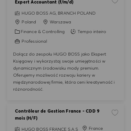
Expert Accountant (f/m/d)
Guardar e
HUGO BOSS AG, BRANCH POLAND
Poland
Warszawa
Categoria
Finance & Controlling
Tempo inteiro
Professional
Dołącz do zespołu HUGO BOSS jako Ekspert
Księgowy i wykorzystaj swoje umiejętności w
dynamicznym środowisku mody premium.
Oferujemy możliwość rozwoju kariery w
międzynarodowej firmie, która ceni kreatywność i
różnorodność.
Contrôleur de Gestion France - CDD 9
Guardar e
mois (H/F)
France
HUGO BOSS FRANCE S.A.S