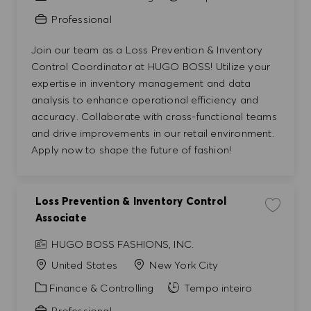
Professional
Join our team as a Loss Prevention & Inventory
Control Coordinator at HUGO BOSS! Utilize your
expertise in inventory management and data
analysis to enhance operational efficiency and
accuracy. Collaborate with cross-functional teams
and drive improvements in our retail environment.
Apply now to shape the future of fashion!
Loss Prevention & Inventory Control
Guardar e
Associate
HUGO BOSS FASHIONS, INC.
United States
New York City
Categoria
Finance & Controlling
Tempo inteiro
Professional