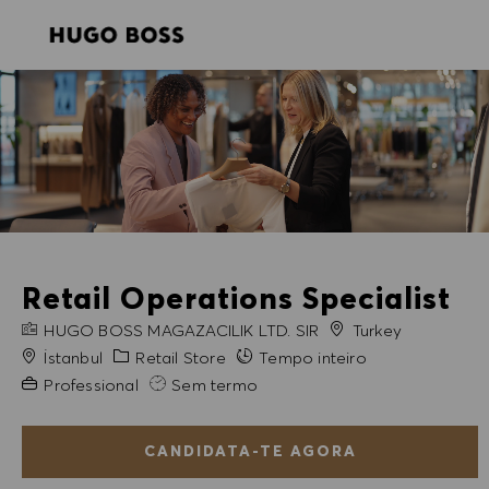
SKIP TO MAIN CONTENT
SKIP TO MAIN CONTENT
-
-
Retail Operations Specialist
NOME DA EMPRESA
HUGO BOSS MAGAZACILIK LTD. SIR
Turkey
Cidade
Categoria
İstanbul
Retail Store
Tempo inteiro
Experiência exigida
Professional
Sem termo
CANDIDATA-TE AGORA