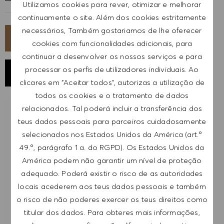
Utilizamos cookies para rever, otimizar e melhorar
continuamente o site. Além dos cookies estritamente
necessários, Também gostariamos de lhe oferecer
CANDIDATA-TE AGORA
cookies com funcionalidades adicionais, para
continuar a desenvolver os nossos serviços e para
processar os perfis de utilizadores individuais. Ao
GUARDAR EMPREGO
clicares em "Aceitar todos", autorizas a utilização de
todos os cookies e o tratamento de dados
relacionados. Tal poderá incluir a transferência dos
RECEBER NOTIFICAÇÕES DE EMPREGOS
teus dados pessoais para parceiros cuidadosamente
SEMELHANTES
selecionados nos Estados Unidos da América (art.º
49.º, parágrafo 1 a. do RGPD). Os Estados Unidos da
Regista-te para receber alertas de emprego.
América podem não garantir um nível de proteção
adequado. Poderá existir o risco de as autoridades
NOTA: Ao registar-me, consinto receber e-mails
locais acederem aos teus dados pessoais e também
com ofertas de emprego HUGO BOSS, convites
o risco de não poderes exercer os teus direitos como
para eventos e outros assuntos de teor
titular dos dados. Para obteres mais informações,
profissional, com a possibilidade de cancelar a