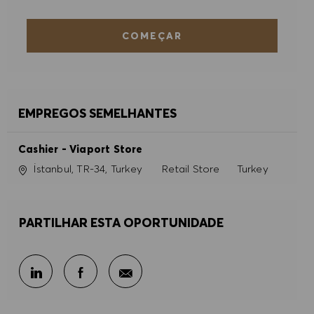
COMEÇAR
EMPREGOS SEMELHANTES
Cashier - Viaport Store
Localização
Categoria
İstanbul, TR-34, Turkey
Retail Store
Turkey
PARTILHAR ESTA OPORTUNIDADE
Partilhar por e-mail
Partilhar através do LinkedIn
Partilhar através do Facebook