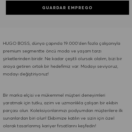
GUARDAR EMPREGO
HUGO BOSS, dünya çapında 19.000'den fazla çalışanıyla
premium segmentte öncü moda ve yaşam tarzı
şirketlerinden biridir. Ne kadar çeşitli olursak olalım, ​bizi bir
araya getiren ortak bir hedefimiz var: Modayı seviyoruz,
modayı değiştiriyoruz!
Bir marka elçisi ve mükemmel müşteri deneyimleri
yaratmak için tutku, azim ve uzmanlıkla çalışan bir ekibin
parçası olun. Koleksiyonlarımızı podyumdan müşterilere ​ilk
sunanlardan biri olun! Ekibimize katılın ve sizin için özel
olarak tasarlanmış kariyer fırsatlarını keşfedin!