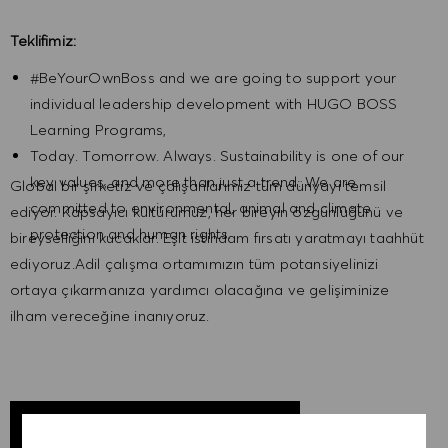
Teklifimiz:
#BeYourOwnBoss and we are going to support your
individual leadership development with HUGO BOSS
Learning Programs,
Today. Tomorrow. Always. Sustainability is one of our
key values, and more than just a trend. We are
Global bir şirketiz ve çalışanlarımız tüm dünyayı temsil
committed to environmental, animal and climate
ediyor. Kapsayıcı kültürümüz, her bireyin özgünlüğünü ve
protection and human rights.
bireyselliğini kucaklar. Eşit istihdam fırsatı yaratmayı taahhüt
ediyoruz.Adil çalışma ortamımızın tüm potansiyelinizi
ortaya çıkarmanıza yardımcı olacağına ve gelişiminize
ilham vereceğine inanıyoruz.
EXPLORAR LOCALIZAÇÃO