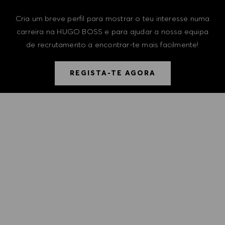
Cria um breve perfil para mostrar o teu interesse numa
carreira na HUGO BOSS e para ajudar a nossa equipa
de recrutamento a encontrar-te mais facilmente!
REGISTA-TE AGORA