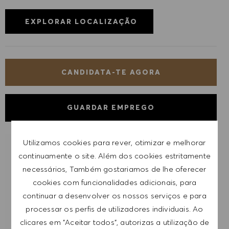
EXPLORAR LOCALIZAÇÃO
CANDIDATA-TE AGORA
GUARDAR EMPREGO
Utilizamos cookies para rever, otimizar e melhorar
RECEBER NOTIFICAÇÕES DE EMPREGOS
continuamente o site. Além dos cookies estritamente
SEMELHANTES
necessários, Também gostariamos de lhe oferecer
cookies com funcionalidades adicionais, para
Regista-te para receber alertas de emprego.
continuar a desenvolver os nossos serviços e para
processar os perfis de utilizadores individuais. Ao
NOTA: Ao registar-me, consinto receber e-mails
clicares em "Aceitar todos", autorizas a utilização de
com ofertas de emprego HUGO BOSS, convites