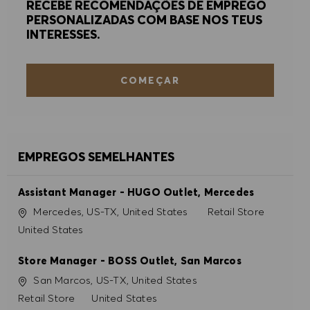
RECEBE RECOMENDAÇÕES DE EMPREGO
PERSONALIZADAS COM BASE NOS TEUS
ACEITAR TODOS
INTERESSES.
RECUSAR TODOS
COMEÇAR
PREFERÊNCIAS DE COOKIES
EMPREGOS SEMELHANTES
Assistant Manager - HUGO Outlet, Mercedes
Localização
Categoria
Mercedes, US-TX, United States
Retail Store
United States
Store Manager - BOSS Outlet, San Marcos
Localização
San Marcos, US-TX, United States
Categoria
Retail Store
United States