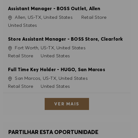
Assistant Manager - BOSS Outlet, Allen
Localização
Categoria
Allen, US-TX, United States
Retail Store
United States
Store Assistant Manager - BOSS Store, Clearfork
Localização
Fort Worth, US-TX, United States
Categoria
Retail Store
United States
Full Time Key Holder - HUGO, San Marcos
Localização
San Marcos, US-TX, United States
Categoria
Retail Store
United States
VER MAIS
PARTILHAR ESTA OPORTUNIDADE