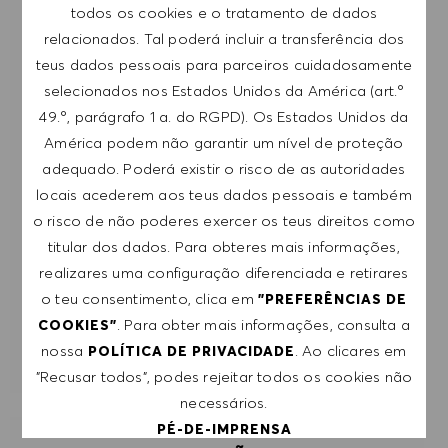
todos os cookies e o tratamento de dados
para eventos e outros assuntos de teor
relacionados. Tal poderá incluir a transferência dos
profissional, com a possibilidade de cancelar a
teus dados pessoais para parceiros cuidadosamente
subscrição a qualquer momento, por exemplo,
selecionados nos Estados Unidos da América (art.º
clicando na ligação apresentada em cada e-
49.º, parágrafo 1 a. do RGPD). Os Estados Unidos da
mail. Aceito que os meus dados pessoais sejam
América podem não garantir um nível de proteção
submetidos a tratamento de acordo com
adequado. Poderá existir o risco de as autoridades
a
POLÍTICA DE PRIVACIDADE
.
locais acederem aos teus dados pessoais e também
o risco de não poderes exercer os teus direitos como
Introduzir endereço de e-mail (obrigatório)
titular dos dados. Para obteres mais informações,
realizares uma configuração diferenciada e retirares
SUBMETER
o teu consentimento, clica em
"PREFERÊNCIAS DE
. Para obter mais informações, consulta a
COOKIES"
nossa
. Ao clicares em
POLÍTICA DE PRIVACIDADE
GERIR ALERTAS
"Recusar todos", podes rejeitar todos os cookies não
necessários.
PÉ-DE-IMPRENSA