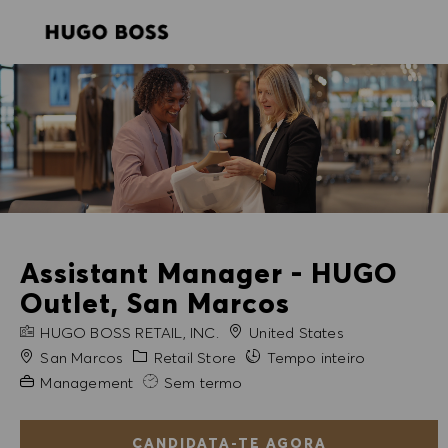
SKIP TO MAIN CONTENT
SKIP TO MAIN CONTENT
-
-
Assistant Manager - HUGO
Outlet, San Marcos
NOME DA EMPRESA
HUGO BOSS RETAIL, INC.
United States
Cidade
Categoria
San Marcos
Retail Store
Tempo inteiro
Experiência exigida
Management
Sem termo
CANDIDATA-TE AGORA